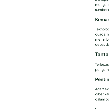
menguran
sumber d
Kemam
Teknolog
cuaca, m
menimbul
cepat d
Tant
Terlepas
pengumpu
Pentin
Agar tek
diberika
dalam op