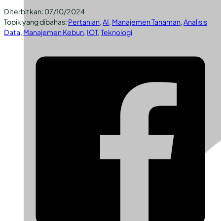
Diterbitkan: 07/10/2024
Topik yang dibahas:
Pertanian
,
AI
,
Manajemen Tanaman
,
Analisis
Data
,
Manajemen Kebun
,
IOT
,
Teknologi