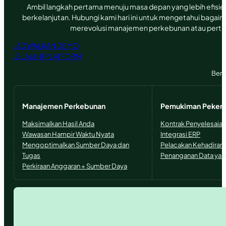
Ambil langkah pertama menuju masa depan yang lebih efisi
berkelanjutan. Hubungi kami hari ini untuk mengetahui bagai
merevolusi manajemen perkebunan atau perta
JADWALKAN DEMO
JELAJAHI PLATFORM
Berm
Manajemen Perkebunan
Pemukiman Pekerj
Maksimalkan Hasil Anda
Kontrak Penyelesaian
Wawasan Hampir Waktu Nyata
Integrasi ERP
Mengoptimalkan Sumber Daya dan
Pelacakan Kehadiran
Tugas
Penanganan Data ya
Perkiraan Anggaran + Sumber Daya