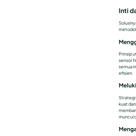
Inti d
Solusiny
metodolo
Mengg
Prinsip 
sensor h
semua i
efisien.
Meluk
Strateg
kuat dan
membantu
muncul d
Menga