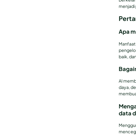
menjadi 
Perta
Apa m
Manfaat 
pengelol
baik, da
Bagai
AI memba
daya, de
membuat
Menga
data 
Menggun
mencega