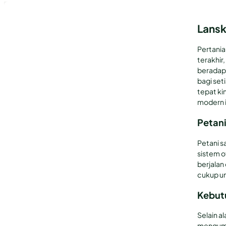
Lansk
Pertania
terakhir
beradap
bagi set
tepat ki
modern 
Petan
Petani s
sistem 
berjalan
cukup u
Kebut
Selain a
mengump