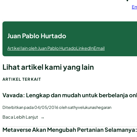
Em
Juan Pablo Hurtado
Artikel lain oleh Juan Pablo Hurtado
LinkedIn
Email
Lihat artikel kami yang lain
ARTIKEL TERKAIT
Vavada: Lengkap dan mudah untuk berbelanja onli
Diterbitkan pada 04/05/2016 oleh sathyvelukunashegaran
Baca Lebih Lanjut
Metaverse Akan Mengubah Pertanian Selamanya: 