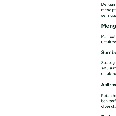
Dengan 
mencipt
sehingga
Menga
Manfaat 
untuk me
Sumbe
Strategi
satu su
untuk m
Aplikas
Petani h
bahkan f
diperluk