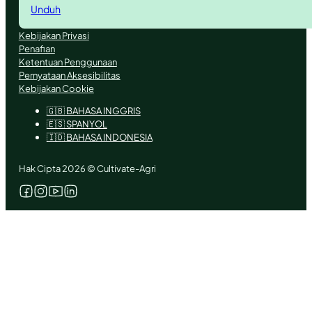
Unduh
Kebijakan Privasi
Penafian
Ketentuan Penggunaan
Pernyataan Aksesibilitas
Kebijakan Cookie
🇬🇧 BAHASA INGGRIS
🇪🇸 SPANYOL
🇮🇩 BAHASA INDONESIA
Hak Cipta 2026 © Cultivate-Agri
Ikuti kami di Facebook
Ikuti kami di Instagram
Ikuti kami di YouTube
Ikuti kami di X