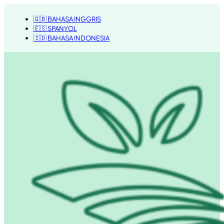
🇬🇧 BAHASA INGGRIS
🇪🇸 SPANYOL
🇮🇩 BAHASA INDONESIA