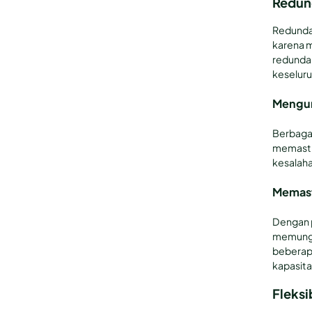
Redun
Redundan
karena m
redundan
keseluru
Mengur
Berbaga
memastik
kesalaha
Memast
Dengan p
memungk
beberapa
kapasita
Fleksi