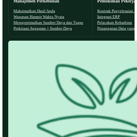
Manajemen Perkebunan
Pemukiman Pekerja
Maksimalkan Hasil Anda
Kontrak Penyelesaian L
Wawasan Hampir Waktu Nyata
Integrasi ERP
Mengoptimalkan Sumber Daya dan Tugas
Pelacakan Kehadiran
Perkiraan Anggaran + Sumber Daya
Penanganan Data yang