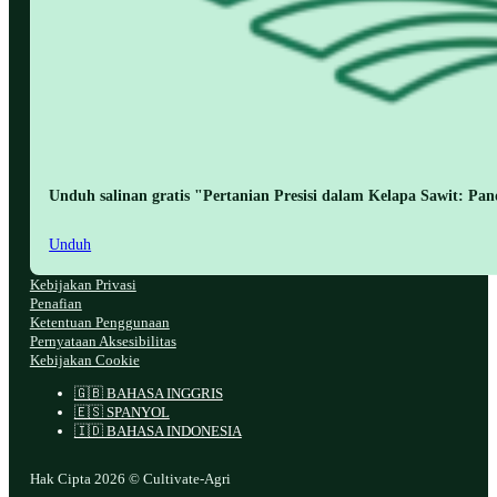
Unduh salinan gratis "Pertanian Presisi dalam Kelapa Sawit: Pa
Unduh
Kebijakan Privasi
Penafian
Ketentuan Penggunaan
Pernyataan Aksesibilitas
Kebijakan Cookie
🇬🇧 BAHASA INGGRIS
🇪🇸 SPANYOL
🇮🇩 BAHASA INDONESIA
Hak Cipta 2026 © Cultivate-Agri