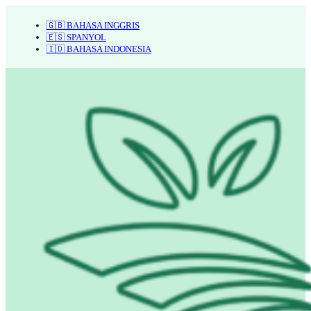
🇬🇧 BAHASA INGGRIS
🇪🇸 SPANYOL
🇮🇩 BAHASA INDONESIA