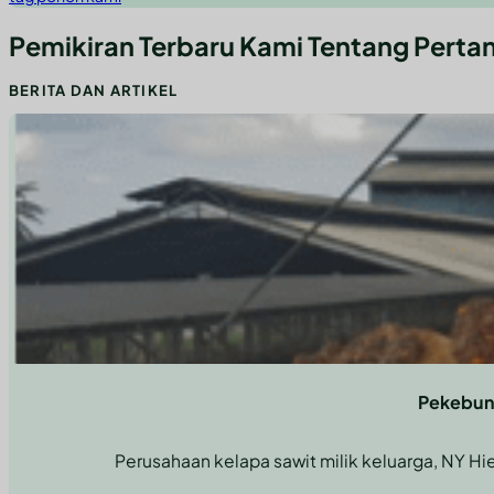
Pemikiran Terbaru Kami Tentang Perta
BERITA DAN ARTIKEL
Memanfaatkan Wawasan Pakar dan Teknologi Canggih untuk Ke
Kombinasikan kekuatan teknologi mutakhir dengan konsultasi ahli un
Pekebun 
Perusahaan kelapa sawit milik keluarga, NY Hi