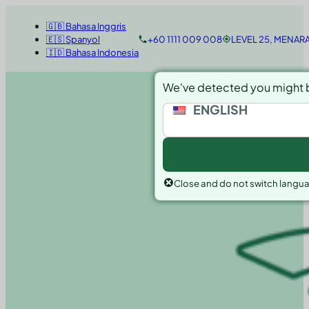
🇬🇧 Bahasa Inggris
🇪🇸 Spanyol
+60 1111 009 008
LEVEL 25, MENAR
🇮🇩 Bahasa Indonesia
We've detected you might b
ENGLISH
Close and do not switch langu