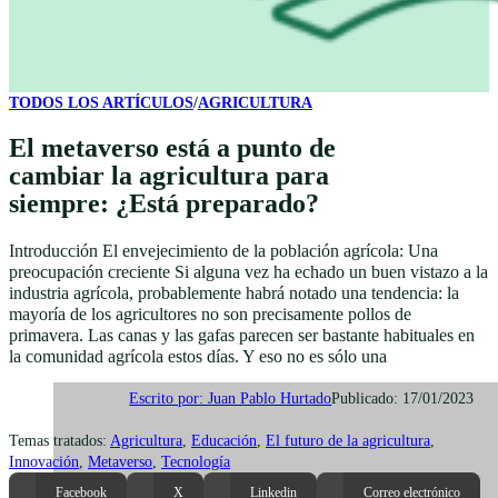
TODOS LOS ARTÍCULOS
/
AGRICULTURA
El metaverso está a punto de
cambiar la agricultura para
siempre: ¿Está preparado?
Introducción El envejecimiento de la población agrícola: Una
preocupación creciente Si alguna vez ha echado un buen vistazo a la
industria agrícola, probablemente habrá notado una tendencia: la
mayoría de los agricultores no son precisamente pollos de
primavera. Las canas y las gafas parecen ser bastante habituales en
la comunidad agrícola estos días. Y eso no es sólo una
Publicado: 17/01/2023
Escrito por: Juan Pablo Hurtado
Temas tratados:
Agricultura
,
Educación
,
El futuro de la agricultura
,
Innovación
,
Metaverso
,
Tecnología
Facebook
X
Linkedin
Correo electrónico