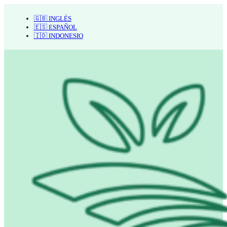
🇬🇧 INGLÉS
🇪🇸 ESPAÑOL
🇮🇩 INDONESIO