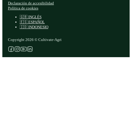
Declaración de accesibilidad
Política de cookies
🇬🇧 INGLÉS
🇪🇸 ESPAÑOL
🇮🇩 INDONESIO
Copyright 2026 © Cultivate-Agri
Síganos en Facebook
Síganos en Instagram
Síganos en YouTube
Síganos en X