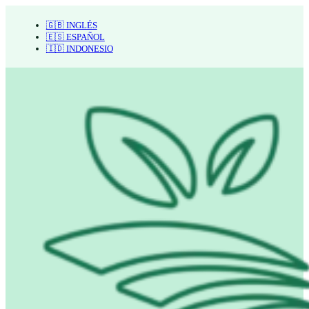
🇬🇧 INGLÉS
🇪🇸 ESPAÑOL
🇮🇩 INDONESIO