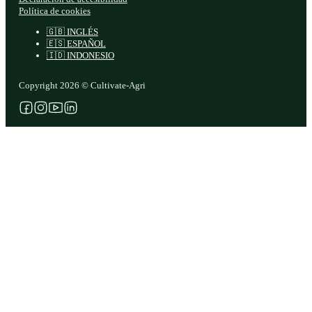
Política de cookies
🇬🇧 INGLÉS
🇪🇸 ESPAÑOL
🇮🇩 INDONESIO
Copyright 2026 © Cultivate-Agri
Síganos en Facebook
Síganos en Instagram
Síganos en YouTube
Síganos en X