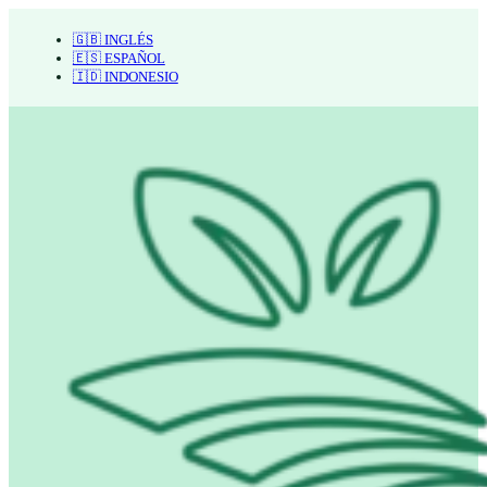
🇬🇧 INGLÉS
🇪🇸 ESPAÑOL
🇮🇩 INDONESIO