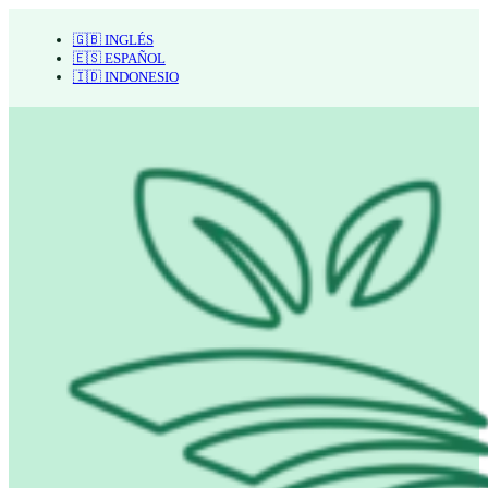
🇬🇧 INGLÉS
🇪🇸 ESPAÑOL
🇮🇩 INDONESIO