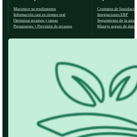
Maximice su rendimiento
Contratos de liquidació
Información casi en tiempo real
Integraciones ERP
Optimizar recursos y tareas
Seguimiento de la asist
Presupuesto + Previsión de recursos
Manejo seguro de datos