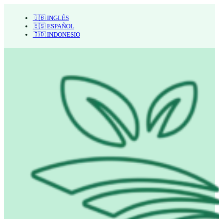
🇬🇧 INGLÉS
🇪🇸 ESPAÑOL
🇮🇩 INDONESIO