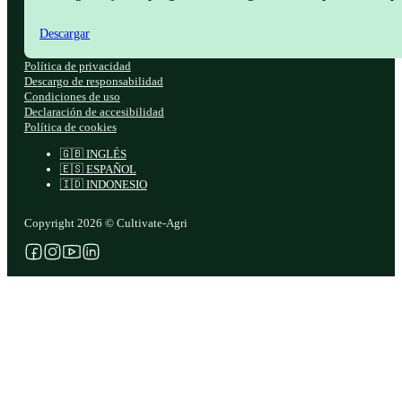
Descargar
Política de privacidad
Descargo de responsabilidad
Condiciones de uso
Declaración de accesibilidad
Política de cookies
🇬🇧 INGLÉS
🇪🇸 ESPAÑOL
🇮🇩 INDONESIO
Copyright 2026 © Cultivate-Agri
Síganos en Facebook
Síganos en Instagram
Síganos en YouTube
Síganos en X