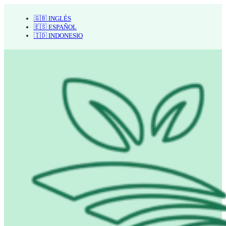
🇬🇧 INGLÉS
🇪🇸 ESPAÑOL
🇮🇩 INDONESIO