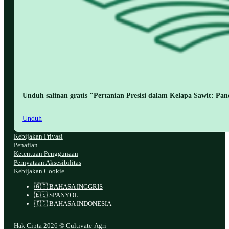
Unduh salinan gratis "Pertanian Presisi dalam Kelapa Sawit: Pa
Unduh
Kebijakan Privasi
Penafian
Ketentuan Penggunaan
Pernyataan Aksesibilitas
Kebijakan Cookie
🇬🇧 BAHASA INGGRIS
🇪🇸 SPANYOL
🇮🇩 BAHASA INDONESIA
Hak Cipta 2026 © Cultivate-Agri