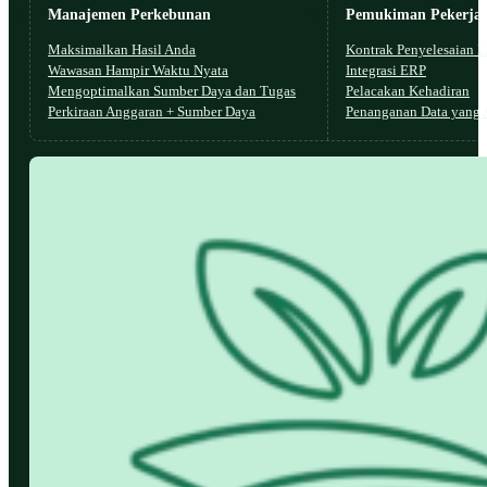
Manajemen Perkebunan
Pemukiman Pekerja
Maksimalkan Hasil Anda
Kontrak Penyelesaian L
Wawasan Hampir Waktu Nyata
Integrasi ERP
Mengoptimalkan Sumber Daya dan Tugas
Pelacakan Kehadiran
Perkiraan Anggaran + Sumber Daya
Penanganan Data yang