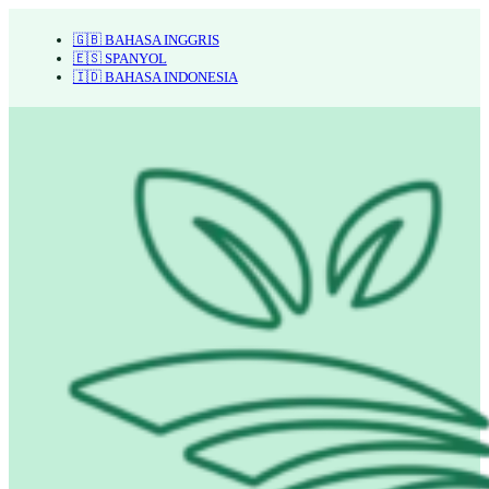
🇬🇧 BAHASA INGGRIS
🇪🇸 SPANYOL
🇮🇩 BAHASA INDONESIA