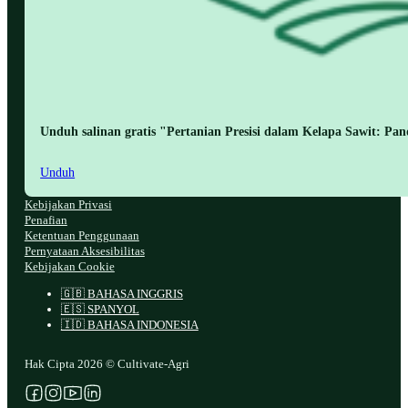
Unduh salinan gratis "Pertanian Presisi dalam Kelapa Sawit: Pa
Unduh
Kebijakan Privasi
Penafian
Ketentuan Penggunaan
Pernyataan Aksesibilitas
Kebijakan Cookie
🇬🇧 BAHASA INGGRIS
🇪🇸 SPANYOL
🇮🇩 BAHASA INDONESIA
Hak Cipta 2026 © Cultivate-Agri
Ikuti kami di Facebook
Ikuti kami di Instagram
Ikuti kami di YouTube
Ikuti kami di X