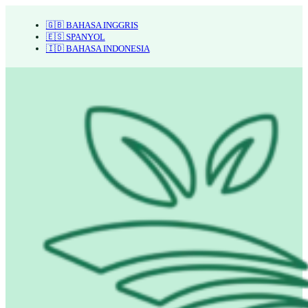
🇬🇧 BAHASA INGGRIS
🇪🇸 SPANYOL
🇮🇩 BAHASA INDONESIA