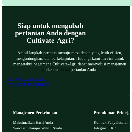
Ya, kami menawarkan lokakarya dan program pelatihan yang komprehensif 
Siap untuk mengubah
pertanian Anda dengan
Cultivate-Agri?
Ambil langkah pertama menuju masa depan yang lebih efisien,
menguntungkan, dan berkelanjutan. Hubungi kami hari ini untuk
mengetahui bagaimana Cultivate-Agri dapat merevolusi manajemen
perkebunan atau pertanian Anda.
JADWALKAN DEMO
JELAJAHI PLATFORM
B
Manajemen Perkebunan
Pemukiman Pekerja
Maksimalkan Hasil Anda
Kontrak Penyelesaian L
Wawasan Hampir Waktu Nyata
Integrasi ERP