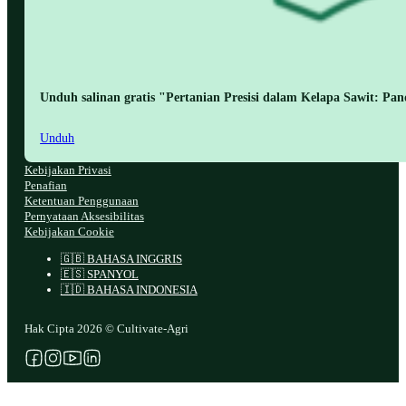
Unduh salinan gratis "Pertanian Presisi dalam Kelapa Sawit: Pa
Unduh
Kebijakan Privasi
Penafian
Ketentuan Penggunaan
Pernyataan Aksesibilitas
Kebijakan Cookie
🇬🇧 BAHASA INGGRIS
🇪🇸 SPANYOL
🇮🇩 BAHASA INDONESIA
Hak Cipta 2026 © Cultivate-Agri
Ikuti kami di Facebook
Ikuti kami di Instagram
Ikuti kami di YouTube
Ikuti kami di X