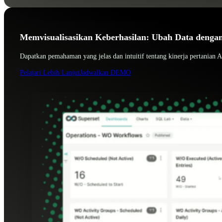
Memvisualisasikan Keberhasilan: Ubah Data dengan
Dapatkan pemahaman yang jelas dan intuitif tentang kinerja pertanian 
Pelajari Lebih Lanjut
Jadwalkan DEMO