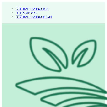
🇬🇧 BAHASA INGGRIS
🇪🇸 SPANYOL
🇮🇩 BAHASA INDONESIA