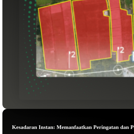
Kesadaran Instan: Memanfaatkan Peringatan dan P