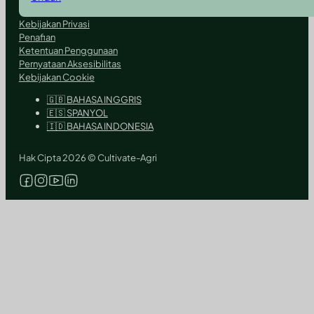
Kebijakan Privasi
Penafian
Ketentuan Penggunaan
Pernyataan Aksesibilitas
Kebijakan Cookie
🇬🇧 BAHASA INGGRIS
🇪🇸 SPANYOL
🇮🇩 BAHASA INDONESIA
Hak Cipta 2026 © Cultivate-Agri
Ikuti kami di Facebook
Ikuti kami di Instagram
Ikuti kami di YouTube
Ikuti kami di X