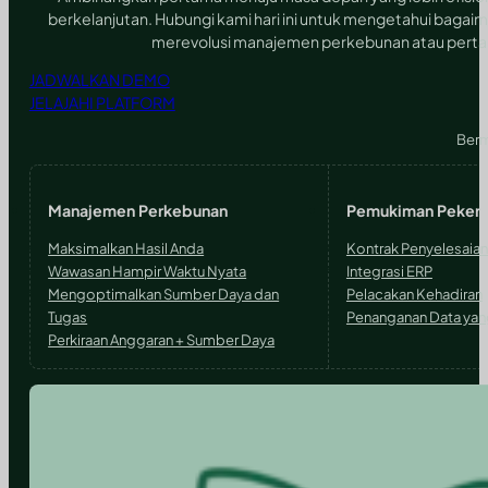
berkelanjutan. Hubungi kami hari ini untuk mengetahui bagai
merevolusi manajemen perkebunan atau perta
JADWALKAN DEMO
JELAJAHI PLATFORM
Berm
Manajemen Perkebunan
Pemukiman Pekerj
Maksimalkan Hasil Anda
Kontrak Penyelesaian
Wawasan Hampir Waktu Nyata
Integrasi ERP
Mengoptimalkan Sumber Daya dan
Pelacakan Kehadiran
Tugas
Penanganan Data ya
Perkiraan Anggaran + Sumber Daya