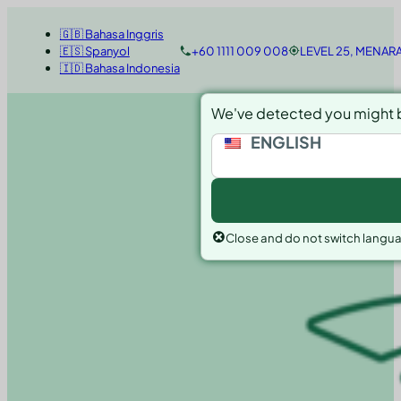
🇬🇧 Bahasa Inggris
🇪🇸 Spanyol
+60 1111 009 008
LEVEL 25, MENAR
🇮🇩 Bahasa Indonesia
We've detected you might b
ENGLISH
Close and do not switch langu