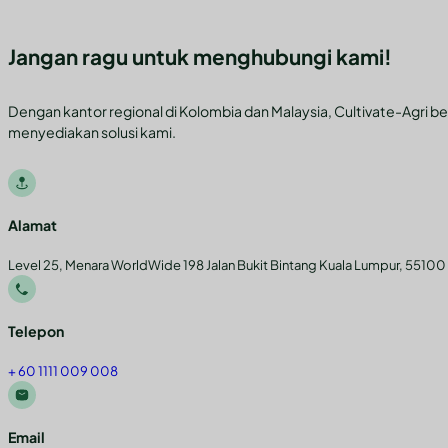
Jangan ragu untuk menghubungi kami!
Dengan kantor regional di Kolombia dan Malaysia, Cultivate-Agri be
menyediakan solusi kami.
Ikuti kami di Facebook
Ikuti kami di Instagram
Ikuti kami di YouTube
Ikuti kami di YouTube
Alamat
Level 25, Menara WorldWide 198 Jalan Bukit Bintang Kuala Lumpur, 55100
Telepon
+ 60 1111 009 008
Email