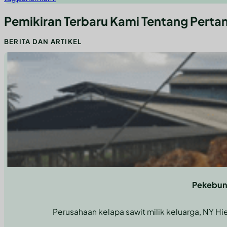
Pemikiran Terbaru Kami Tentang Perta
BERITA DAN ARTIKEL
Memanfaatkan Wawasan Pakar dan Teknologi Canggih untuk Ke
Kombinasikan kekuatan teknologi mutakhir dengan konsultasi ahli un
Pekebun 
Perusahaan kelapa sawit milik keluarga, NY Hi