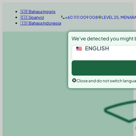
🇬🇧 Bahasa Inggris
🇪🇸 Spanyol
+60 1111 009 008
LEVEL 25, MENAR
🇮🇩 Bahasa Indonesia
We've detected you might b
ENGLISH
Close and do not switch langu