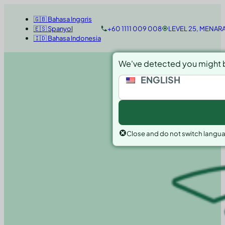
🇬🇧 Bahasa Inggris
🇪🇸 Spanyol
+60 1111 009 008
LEVEL 25, MENAR
🇮🇩 Bahasa Indonesia
We've detected you might b
ENGLISH
Close and do not switch langu