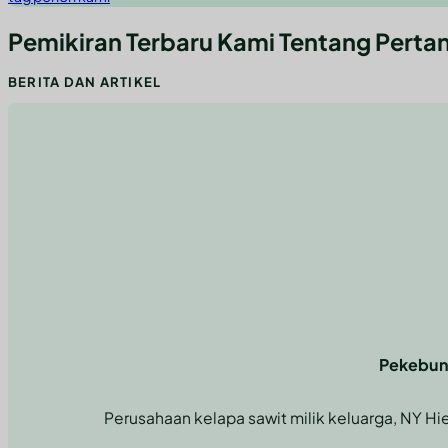
Pemikiran Terbaru Kami Tentang Perta
BERITA DAN ARTIKEL
Memanfaatkan Wawasan Pakar dan Teknologi Canggih untuk Ke
Kombinasikan kekuatan teknologi mutakhir dengan konsultasi ahli un
Pekebun 
Perusahaan kelapa sawit milik keluarga, NY Hi