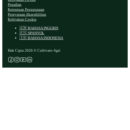
Penafian
Ketentuan Penggunaan
Pernyataan Aksesibilitas
Kebijakan Cookie
🇬🇧 BAHASA INGGRIS
🇪🇸 SPANYOL
🇮🇩 BAHASA INDONESIA
Hak Cipta 2026 © Cultivate-Agri
Ikuti kami di Facebook
Ikuti kami di Instagram
Ikuti kami di YouTube
Ikuti kami di X