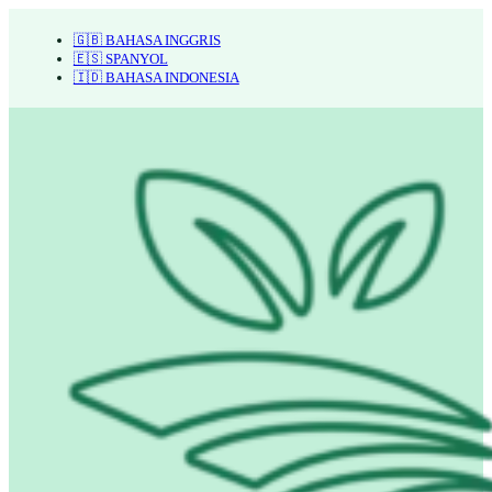
🇬🇧 BAHASA INGGRIS
🇪🇸 SPANYOL
🇮🇩 BAHASA INDONESIA