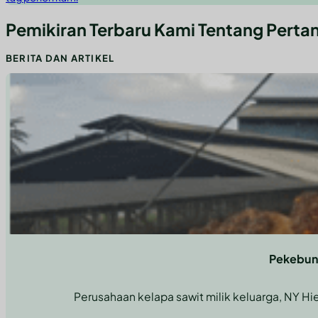
Pemikiran Terbaru Kami Tentang Perta
BERITA DAN ARTIKEL
Memanfaatkan Wawasan Pakar dan Teknologi Canggih untuk Ke
Kombinasikan kekuatan teknologi mutakhir dengan konsultasi ahli un
Pekebun 
Perusahaan kelapa sawit milik keluarga, NY Hi