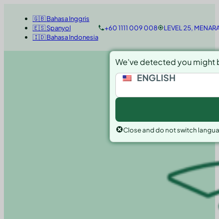
🇬🇧 Bahasa Inggris
🇪🇸 Spanyol
+60 1111 009 008
LEVEL 25, MENAR
🇮🇩 Bahasa Indonesia
We've detected you might b
ENGLISH
Close and do not switch langu